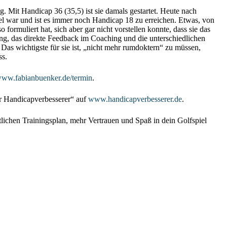
. Mit Handicap 36 (35,5) ist sie damals gestartet. Heute nach
el war und ist es immer noch Handicap 18 zu erreichen. Etwas, von
 formuliert hat, sich aber gar nicht vorstellen konnte, dass sie das
ning, das direkte Feedback im Coaching und die unterschiedlichen
. Das wichtigste für sie ist, „nicht mehr rumdoktern“ zu müssen,
ss.
/www.fabianbuenker.de/termin
.
er Handicapverbesserer“ auf
www.handicapverbesserer.de
.
itlichen Trainingsplan, mehr Vertrauen und Spaß in dein Golfspiel