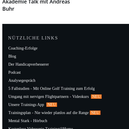
Akademie Talk mit Andreas
Buhr
NÜTZLICHE LINKS
Coaching-Erfolge
Blog
Der Handicapverbesserer
Podcast
Analysegespräch
5 Fallstudien - Mit Online Golf Training zum Erfolg
Umgang mit nervigen Flightpartnern - Videokurs
NEU
Unsere Trainings App
NEU
Trainingsplan - Nie wieder planlos auf die Range
NEU
Mental Stark - Hörbuch
Kostenlose Videoserie Training@Home