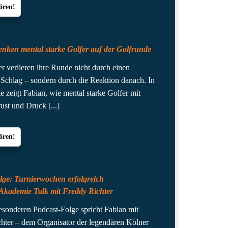
ören!
enken mental starke Golfer auf der Golfrunde
er verlieren ihre Runde nicht durch einen
 Schlag – sondern durch die Reaktion danach. In
ge zeigt Fabian, wie mental starke Golfer mit
rust und Druck
[...]
ören!
lge: Turnierwochen erfolgreich
_Akademie Talk mit Freddy Richter
besonderen Podcast-Folge spricht Fabian mit
hter – dem Organisator der legendären Kölner