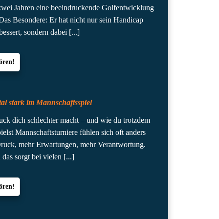
 zwei Jahren eine beeindruckende Golfentwicklung
 Das Besondere: Er hat nicht nur sein Handicap
bessert, sondern dabei
[...]
ören!
al stark im Mannschaftsspiel
k dich schlechter macht – und wie du trotzdem
ielst Mannschaftsturniere fühlen sich oft anders
Druck, mehr Erwartungen, mehr Verantwortung.
das sorgt bei vielen
[...]
ören!