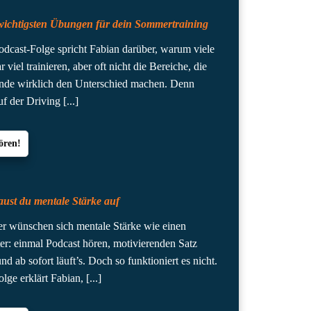
wichtigsten Übungen für dein Sommertraining
Podcast-Folge spricht Fabian darüber, warum viele
 viel trainieren, aber oft nicht die Bereiche, die
nde wirklich den Unterschied machen. Denn
uf der Driving
[...]
ören!
aust du mentale Stärke auf
er wünschen sich mentale Stärke wie einen
ter: einmal Podcast hören, motivierenden Satz
d ab sofort läuft’s. Doch so funktioniert es nicht.
olge erklärt Fabian,
[...]