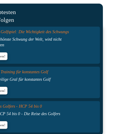
btesten
Folgen
 Golfspiel: Die Wichtigkeit des Schwungs
hönste Schwung der Welt, wird nicht
ren
ren!
e Training
für konstantes Golf
ilige Gral für konstantes Golf
ren!
s Golfers - HCP 54 bis 0
P 54 bis 0 - Die Reise des Golfers
ren!