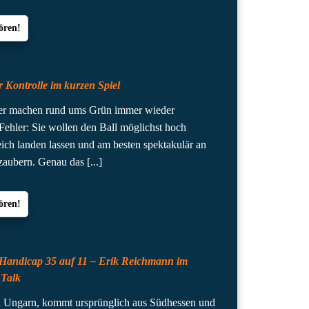
ören!
 Kontrolle im kurzen Spiel
fer machen rund ums Grün immer wieder
Fehler: Sie wollen den Ball möglichst hoch
eich landen lassen und am besten spektakulär an
 zaubern. Genau das
[...]
ören!
Handicap 35 auf 11 – Erik Reichmann im
 Talk
in Ungarn, kommt ursprünglich aus Südhessen und