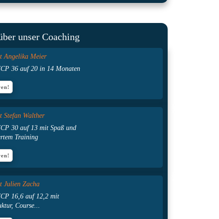
über unser Coaching
it Angelika Meier
HCP 36 auf 20 in 14 Monaten
ren!
t Stefan
Walther
CP 30 auf 13 mit Spaß und
ertem Training
ren!
t Julien Zacha
CP 16,6 auf 12,2 mit
uktur, Course...