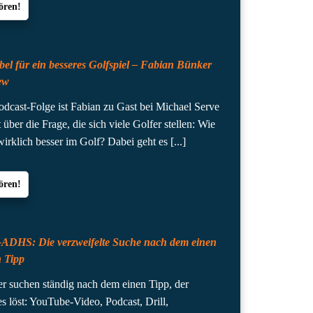
ören!
el für ein besseres Golfspiel – Fabian Bünker
ew
Podcast-Folge ist Fabian zu Gast bei Michael Serve
 über die Frage, die sich viele Golfer stellen: Wie
irklich besser im Golf? Dabei geht es
[...]
ören!
-ADHS: Die verzweifelte Suche nach dem einen
 Tipp
er suchen ständig nach dem einen Tipp, der
es löst: YouTube-Video, Podcast, Drill,