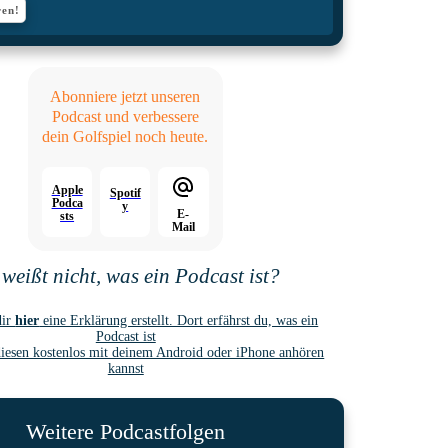
ren!
Abonniere jetzt unseren
Podcast und verbessere
dein Golfspiel noch heute.
Apple
Spotif
Podca
y
E-
sts
Mail
weißt nicht, was ein Podcast ist?
dir
hier
eine Erklärung erstellt. Dort erfährst du, was ein
Podcast ist
iesen kostenlos mit deinem Android oder iPhone anhören
kannst
Weitere Podcastfolgen