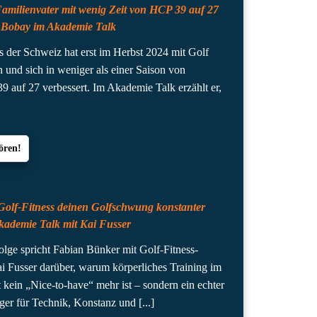
Familienvater mit wenig Zeit von HCP 39 auf 27
 Bobay im Akademie Talk
s der Schweiz hat erst im Herbst 2024 mit Golf
 und sich in weniger als einer Saison von
9 auf 27 verbessert. Im Akademie Talk erzählt er,
ören!
Golf-Fitness deinen Golfschwung konstanter
kademie Talk mit Kai Fusser
Folge spricht Fabian Bünker mit Golf-Fitness-
i Fusser darüber, warum körperliches Training im
t kein „Nice-to-have“ mehr ist – sondern ein echter
er für Technik, Konstanz und
[...]