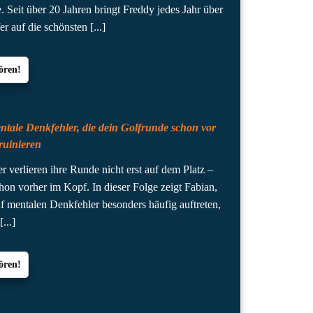
 Seit über 20 Jahren bringt Freddy jedes Jahr über
er auf die schönsten
[...]
ören!
ntale Denkfehler, die dein Golfrunde schon vor
ruinieren
r verlieren ihre Runde nicht erst auf dem Platz –
hon vorher im Kopf. In dieser Folge zeigt Fabian,
f mentalen Denkfehler besonders häufig auftreten,
e
[...]
ören!