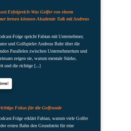
sst Erfolgreich-Was Golfer von einem
er lernen können-Akademie Talk mit Andreas
Podcast-Folge spricht Fabian mit Unternehmer,
autor und Golfspieler Andreas Buhr über die
enden Parallelen zwischen Unternehmertum und
insam zeigen sie, warum mentale Stärke,
it und die richtige
[...]
ören!
richtige Fokus für die Golfrunde
Podcast-Folge erklärt Fabian, warum viele Golfer
r der ersten Bahn den Grundstein für eine