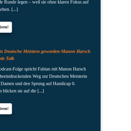
nde Runde legen – weil sie ohne klaren Fokus auf
gehen.
[...]
ören!
in Deutsche Meistern geworden-Manon Harsch
ie Talk
Podcast-Folge spricht Fabian mit Manon Harsch
 beeindruckenden Weg zur Deutschen Meisterin
 Damen und den Sprung auf Handicap 0.
blicken sie auf die
[...]
ören!