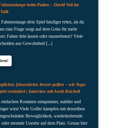
Fahnenstange beim Putten – David Veit im
 Talk
Fahnenstange dein Spiel häufiger rettet, als du
m eine Frage sorgt auf dem Grün für mehr
en: Fahne drin lassen oder rausnehmen? Viele
tscheiden aus Gewohnheit
[...]
ören!
licher, fokussierter, besser golfen – wie Yoga
piel verändert | Interview mit Anett Reichelt
 einfachen Routinen entspannter, stabiler und
ähiger wirst Viele Golfer kämpfen mit denselben
ingeschränkte Beweglichkeit, wiederkehrende
oder mentale Unruhe auf dem Platz. Genau hier