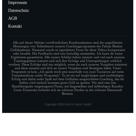
Impressum
Datenschutz
AGB
Kontakt
Alle auf dieser Website veröffentlichten Kundenstimmen sind die ungefilterten
Meinungen von Teilnehmern unseres Coachingprogramms der Fabian Bünker
Golfakademie. Niemand wurde in irgendeiner Form für diese Videos kompensiert
oder bezahlt. Die Feedbacks sind rein freiwillig entstanden. Ich kann dir keine
Ergebnisse garantieren. Alle unsere Schüler haben intensiv und viel nach unseren
Trainingsplänen trainiert und sich ihre Erfolge und Unterspielungen wirklich
verdient. Diese Erfolge sind nur möglich, wenn du nach unseren Vorgaben trainierst
und diese umsetzt und dich an unsere Vorgaben und Strategien hältst. Unser
Programm ist kein „Ich spiele mich jetzt innerhalb von zwei Turnieren auf mein
Traumhandicap runter Programm“. Es ist ein auf langfristigen und nachhaltigen
Erfolg und damit mehr Spaß auf dem Golfplatz ausgerichtetes Coaching, das dir
helfen wird einfach konstant gutes Golf zu spielen. Wir sind eine (im
Handelsregister eingetragene) Firma, mit Angestellten und leibhaftigen Kunden.
Unser Firmensitz befindet sich im schönen Norden in der schönen Hansestadt
Bremen.
Copyright
2026
Golf in Leicht GmbH