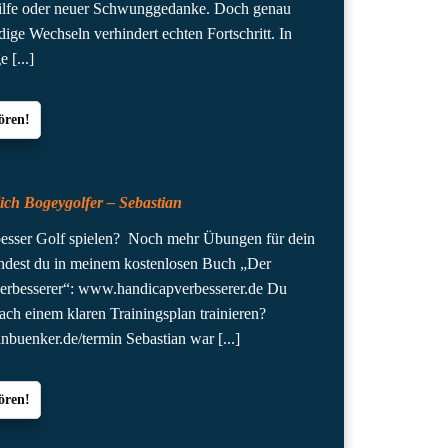
hilfe oder neuer Schwunggedanke. Doch genau
dige Wechseln verhindert echten Fortschritt. In
ge
[...]
ören!
ich Bogeygolfer – Sebastian
besser Golf spielen? Noch mehr Übungen für dein
indest du in meinem kostenlosen Buch „Der
erbesserer“: www.handicapverbesserer.de Du
ach einem klaren Trainingsplan trainieren?
nbuenker.de/termin Sebastian war
[...]
ören!