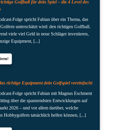
ichtige Golfball für dein Spiel – die 4 Level des
s
Podcast-Folge spricht Fabian über ein Thema, das
Golfern unterschätzt wird: den richtigen Golfball.
nd viele viel Geld in neue Schläger investieren,
inzige Equipment,
[...]
ören!
as richtige Equipment dein Golfspiel vereinfacht
Podcast-Folge spricht Fabian mit Magnus Eschment
tting über die spannendsten Entwicklungen auf
rkt 2026 – und vor allem darüber, welche
 Hobbygolfern tatsächlich helfen können,
[...]