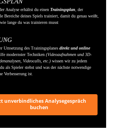
NGSPLAN
der Analyse erhältst du einen
Trainingsplan
, der
le Bereiche deines Spiels trainiert, damit du genau weißt,
ie lange du was trainieren musst
UNG
der Umsetzung des Trainingsplanes
direkt und online
ilfe modernster Techniken
(Videoaufnahmen und 3D-
enanalysen, Videocalls, etc.)
wissen wir zu jedem
du als Spieler stehst und was der nächste notwendige
ne Verbesserung ist.
zt unverbindliches Analysegespräch
buchen