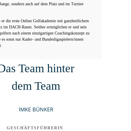
 Range, sondern auch auf dem Platz und im Turnier
 er die erste Online Golfakademie mit ganzheitlichem
tz im DACH-Raum. Seither ermöglichen er und sein
lfern nach einem einzigartigen Coachingskonzept zu
e es sonst nur Kader- und Bundesligaspielern/innen
t.
Das Team hinter
dem Team
IMKE BÜNKER
GESCHÄFTSFÜHRERIN