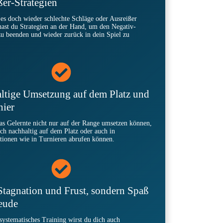
ßer-Strategien
 es doch wieder schlechte Schläge oder Ausreißer
hast du Strategien an der Hand, um den Negativ-
zu beenden und wieder zurück in dein Spiel zu
ltige Umsetzung auf dem Platz und
nier
as Gelernte nicht nur auf der Range umsetzen können,
ch nachhaltig auf dem Platz oder auch in
tionen wie in Turnieren abrufen können.
Stagnation und Frust, sondern Spaß
eude
systematisches Training wirst du dich auch