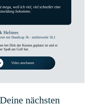
“
st mega, weil ich viel, viel schneller eine
kmeldung bekomme.
rk Helmes
artet mit Handicap 36 - mittlerweile 18,1
m bei Dirk der Knoten geplatzt ist und er
er Spaß am Golf hat.
Video anschauen
Deine nächsten