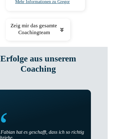
Mehr Informationen zu Gregor
Zeig mir das gesamte 
Coachingteam
Erfolge aus unserem
Coaching
“
 Fabian hat es geschafft, dass ich so richtig
hziehe.