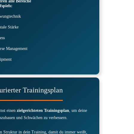
eren alle Bereiche
fspiels:
wungtechnik
tale Stärke
ess
rse Management
ipment
urierter Trainingsplan
mst einen
zielgerichteten Trainingsplan
, um deine
szubauen und Schwächen zu verbessern.
n Struktur in dein Training, damit du immer weißt,