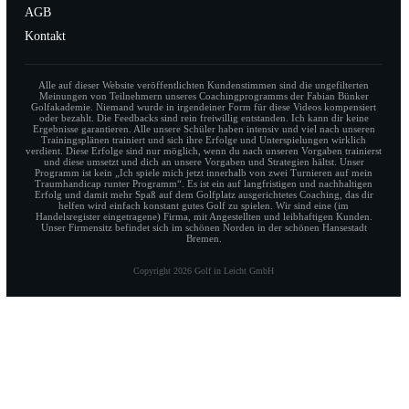
AGB
Kontakt
Alle auf dieser Website veröffentlichten Kundenstimmen sind die ungefilterten
Meinungen von Teilnehmern unseres Coachingprogramms der Fabian Bünker
Golfakademie. Niemand wurde in irgendeiner Form für diese Videos kompensiert
oder bezahlt. Die Feedbacks sind rein freiwillig entstanden. Ich kann dir keine
Ergebnisse garantieren. Alle unsere Schüler haben intensiv und viel nach unseren
Trainingsplänen trainiert und sich ihre Erfolge und Unterspielungen wirklich
verdient. Diese Erfolge sind nur möglich, wenn du nach unseren Vorgaben trainierst
und diese umsetzt und dich an unsere Vorgaben und Strategien hältst. Unser
Programm ist kein „Ich spiele mich jetzt innerhalb von zwei Turnieren auf mein
Traumhandicap runter Programm“. Es ist ein auf langfristigen und nachhaltigen
Erfolg und damit mehr Spaß auf dem Golfplatz ausgerichtetes Coaching, das dir
helfen wird einfach konstant gutes Golf zu spielen. Wir sind eine (im
Handelsregister eingetragene) Firma, mit Angestellten und leibhaftigen Kunden.
Unser Firmensitz befindet sich im schönen Norden in der schönen Hansestadt
Bremen.
Copyright
2026
Golf in Leicht GmbH