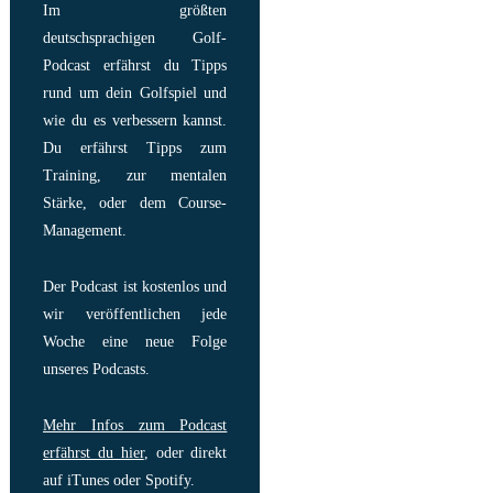
Im größten
deutschsprachigen Golf-
Podcast erfährst du Tipps
rund um dein Golfspiel und
wie du es verbessern kannst.
Du erfährst Tipps zum
Training, zur mentalen
Stärke, oder dem Course-
Management.
Der Podcast ist kostenlos und
wir veröffentlichen jede
Woche eine neue Folge
unseres Podcasts.
Mehr Infos zum Podcast
erfährst du hier
, oder direkt
auf iTunes oder Spotify.