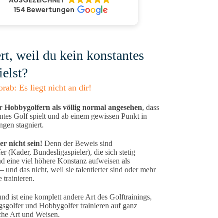
AUSGEZEICHNET
154 Bewertungen
ert, weil du kein konstantes
ielst?
rab: Es liegt nicht an dir!
r Hobbygolfern als völlig normal angesehen
, dass
tes Golf spielt und ab einem gewissen Punkt in
ngen stagniert.
r nicht sein!
Denn der Beweis sind
er (Kader, Bundesligaspieler), die sich stetig
d eine viel höhere Konstanz aufweisen als
 und das nicht, weil sie talentierter sind oder mehr
 trainieren.
nd ist eine komplett andere Art des Golftrainings,
sgolfer und Hobbygolfer trainieren auf ganz
che Art und Weisen.