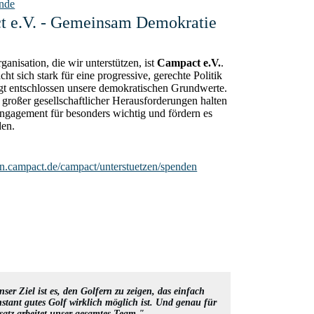
ende
 e.V. - Gemeinsam Demokratie
rganisation, die wir unterstützen, ist
Campact e.V.
.
t sich stark für eine progressive, gerechte Politik
igt entschlossen unsere demokratischen Grundwerte.
t großer gesellschaftlicher Herausforderungen halten
Engagement für besonders wichtig und fördern es
den.
ion.campact.de/campact/unterstuetzen/spenden
ser Ziel ist es, den Golfern zu zeigen, das einfach
stant gutes Golf wirklich möglich ist. Und genau für
tsatz arbeitet unser gesamtes Team."