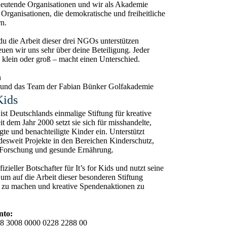
eutende Organisationen und wir als Akademie
 Organisationen, die demokratische und freiheitliche
rn.
u die Arbeit dieser drei NGOs unterstützen
euen wir uns sehr über deine Beteiligung. Jeder
 klein oder groß – macht einen Unterschied.
n
 und das Team der Fabian Bünker Golfakademie
 Kids
s ist Deutschlands einmalige Stiftung für kreative
t dem Jahr 2000 setzt sie sich für misshandelte,
gte und benachteiligte Kinder ein. Unterstützt
esweit Projekte in den Bereichen Kinderschutz,
 Forschung und gesunde Ernährung.
fizieller Botschafter für It’s for Kids und nutzt seine
um auf die Arbeit dieser besonderen Stiftung
zu machen und kreative Spendenaktionen zu
nto:
 3008 0000 0228 2288 00