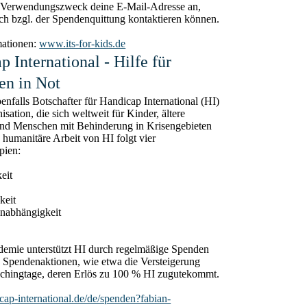
m Verwendungszweck deine E-Mail-Adresse an,
ich bzgl. der Spendenquittung kontaktieren können.
mationen:
www.its-for-kids.de
 International - Hilfe für
n in Not
benfalls Botschafter für Handicap International (HI)
isation, die sich weltweit für Kinder, ältere
d Menschen mit Behinderung in Krisengebieten
e humanitäre Arbeit von HI folgt vier
pien:
eit
keit
nabhängigkeit
emie unterstützt HI durch regelmäßige Spenden
e Spendenaktionen, wie etwa die Versteigerung
achingtage, deren Erlös zu 100 % HI zugutekommt.
icap-international.de/de/spenden?fabian-