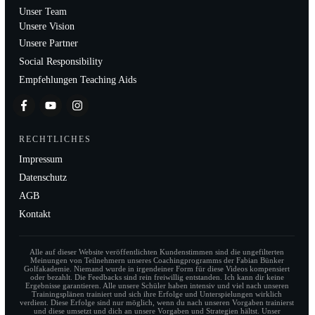
Unser Team
Unsere Vision
Unsere Partner
Social Responsibility
Empfehlungen Teaching Aids
RECHTLICHES
Impressum
Datenschutz
AGB
Kontakt
Alle auf dieser Website veröffentlichten Kundenstimmen sind die ungefilterten
Meinungen von Teilnehmern unseres Coachingprogramms der Fabian Bünker
Golfakademie. Niemand wurde in irgendeiner Form für diese Videos kompensiert
oder bezahlt. Die Feedbacks sind rein freiwillig entstanden. Ich kann dir keine
Ergebnisse garantieren. Alle unsere Schüler haben intensiv und viel nach unseren
Trainingsplänen trainiert und sich ihre Erfolge und Unterspielungen wirklich
verdient. Diese Erfolge sind nur möglich, wenn du nach unseren Vorgaben trainierst
und diese umsetzt und dich an unsere Vorgaben und Strategien hältst. Unser