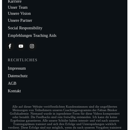
Karriere
Unser Team
Unsere Vision
Unsere Partner
Social Responsibility
Empfehlungen Teaching Aids
RECHTLICHES
Impressum
Datenschutz
AGB
Kontakt
Alle auf dieser Website veröffentlichten Kundenstimmen sind die ungefilterten
Meinungen von Teilnehmern unseres Coachingprogramms der Fabian Bünker
Golfakademie. Niemand wurde in irgendeiner Form für diese Videos kompensiert
oder bezahlt. Die Feedbacks sind rein freiwillig entstanden. Ich kann dir keine
Ergebnisse garantieren. Alle unsere Schüler haben intensiv und viel nach unseren
Trainingsplänen trainiert und sich ihre Erfolge und Unterspielungen wirklich
verdient. Diese Erfolge sind nur möglich, wenn du nach unseren Vorgaben trainierst