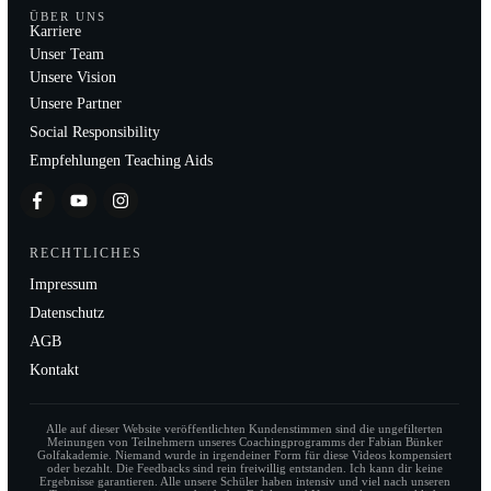
ÜBER UNS
Karriere
Unser Team
Unsere Vision
Unsere Partner
Social Responsibility
Empfehlungen Teaching Aids
RECHTLICHES
Impressum
Datenschutz
AGB
Kontakt
Alle auf dieser Website veröffentlichten Kundenstimmen sind die ungefilterten
Meinungen von Teilnehmern unseres Coachingprogramms der Fabian Bünker
Golfakademie. Niemand wurde in irgendeiner Form für diese Videos kompensiert
oder bezahlt. Die Feedbacks sind rein freiwillig entstanden. Ich kann dir keine
Ergebnisse garantieren. Alle unsere Schüler haben intensiv und viel nach unseren