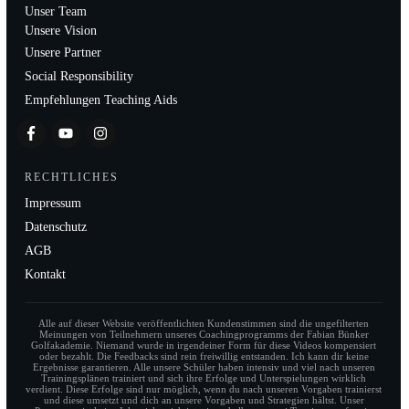
Unser Team
Unsere Vision
Unsere Partner
Social Responsibility
Empfehlungen Teaching Aids
RECHTLICHES
Impressum
Datenschutz
AGB
Kontakt
Alle auf dieser Website veröffentlichten Kundenstimmen sind die ungefilterten
Meinungen von Teilnehmern unseres Coachingprogramms der Fabian Bünker
Golfakademie. Niemand wurde in irgendeiner Form für diese Videos kompensiert
oder bezahlt. Die Feedbacks sind rein freiwillig entstanden. Ich kann dir keine
Ergebnisse garantieren. Alle unsere Schüler haben intensiv und viel nach unseren
Trainingsplänen trainiert und sich ihre Erfolge und Unterspielungen wirklich
verdient. Diese Erfolge sind nur möglich, wenn du nach unseren Vorgaben trainierst
und diese umsetzt und dich an unsere Vorgaben und Strategien hältst. Unser