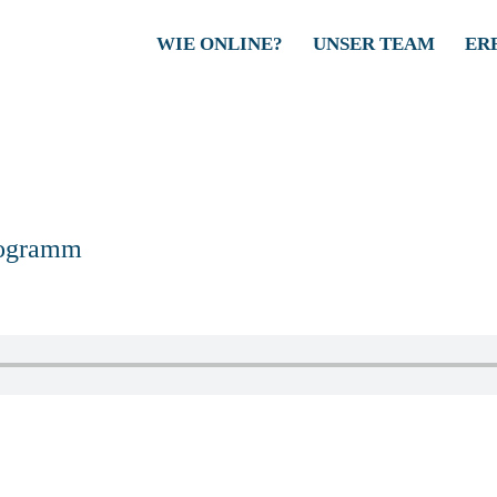
WIE ONLINE?
UNSER TEAM
ER
rogramm