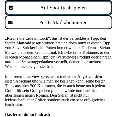
Auf Spotify abspielen
Per E-Mail abonnieren
„
Rieche die Erde im Loch
“
, das ist der verr
ü
ckteste Tipp, den
Stefan Maiwald je ausprobiert hat und doch nutzt er diesen Tipp
von Steve Stricker beim Putten immer wieder. Du kennst Stefan
Maiwald aus dem Golf Journal. Ich liebe seine Kolumne, in der
er jeden Monat einen Tipp, ein (verr
ü
cktes) Produkt oder einfach
nur einen Schwunggedanken vorstellt, den er
ü
ber mehrere
Wochen intensiv getestet hat.
In unserem Interview sprechen wir über die Angst vor dem
ersten Abschlag und wie man sie besiegen kann, seine besten
Tipps aus über 200 Kolumnen, die er auch heute noch jedem
Golfer für sein Golfspiel empfehlen würde und
natürlich
auch
über seinen neuen Roman. Den Stefan ist nicht nur
leidenschaftlicher Golfer, sondern auch ein sehr erfolgreicher
Buchautor.
Das lernst du im Podcast: