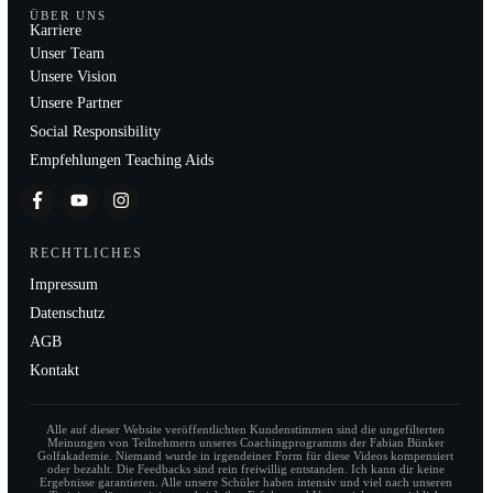
ÜBER UNS
Karriere
Unser Team
Unsere Vision
Unsere Partner
Social Responsibility
Empfehlungen Teaching Aids
RECHTLICHES
Impressum
Datenschutz
AGB
Kontakt
Alle auf dieser Website veröffentlichten Kundenstimmen sind die ungefilterten
Meinungen von Teilnehmern unseres Coachingprogramms der Fabian Bünker
Golfakademie. Niemand wurde in irgendeiner Form für diese Videos kompensiert
oder bezahlt. Die Feedbacks sind rein freiwillig entstanden. Ich kann dir keine
Ergebnisse garantieren. Alle unsere Schüler haben intensiv und viel nach unseren