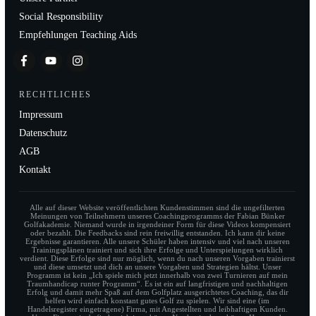
Social Responsibility
Empfehlungen Teaching Aids
RECHTLICHES
Impressum
Datenschutz
AGB
Kontakt
Alle auf dieser Website veröffentlichten Kundenstimmen sind die ungefilterten
Meinungen von Teilnehmern unseres Coachingprogramms der Fabian Bünker
Golfakademie. Niemand wurde in irgendeiner Form für diese Videos kompensiert
oder bezahlt. Die Feedbacks sind rein freiwillig entstanden. Ich kann dir keine
Ergebnisse garantieren. Alle unsere Schüler haben intensiv und viel nach unseren
Trainingsplänen trainiert und sich ihre Erfolge und Unterspielungen wirklich
verdient. Diese Erfolge sind nur möglich, wenn du nach unseren Vorgaben trainierst
und diese umsetzt und dich an unsere Vorgaben und Strategien hältst. Unser
Programm ist kein „Ich spiele mich jetzt innerhalb von zwei Turnieren auf mein
Traumhandicap runter Programm“. Es ist ein auf langfristigen und nachhaltigen
Erfolg und damit mehr Spaß auf dem Golfplatz ausgerichtetes Coaching, das dir
helfen wird einfach konstant gutes Golf zu spielen. Wir sind eine (im
Handelsregister eingetragene) Firma, mit Angestellten und leibhaftigen Kunden.