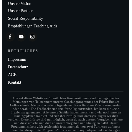
Unsere Vision
Unsere Partner
Social Responsibility
Empfehlungen Teaching Aids
RECHTLICHES
Impressum
Datenschutz
AGB
Kontakt
Alle auf dieser Website veröffentlichten Kundenstimmen sind die ungefilterten
Meinungen von Teilnehmern unseres Coachingprogramms der Fabian Bünker
Golfakademie. Niemand wurde in irgendeiner Form für diese Videos kompensiert
oder bezahlt. Die Feedbacks sind rein freiwillig entstanden. Ich kann dir keine
Ergebnisse garantieren. Alle unsere Schüler haben intensiv und viel nach unseren
Trainingsplänen trainiert und sich ihre Erfolge und Unterspielungen wirklich
verdient. Diese Erfolge sind nur möglich, wenn du nach unseren Vorgaben trainierst
und diese umsetzt und dich an unsere Vorgaben und Strategien hältst. Unser
Programm ist kein „Ich spiele mich jetzt innerhalb von zwei Turnieren auf mein
Traumhandicap runter Programm“. Es ist ein auf langfristigen und nachhaltigen