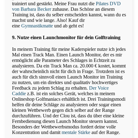
trainiert und gestärkt. Meine Frau nutzt die
Pilates DVD
von Barbara Becker
zuhause. Das Schöne an diesem
Training ist, dass du selber entscheiden kannst, wann du es
machst und wie lange. Also! Kauf dir
eine
Gymnastikmatte
und ab geht es!
9. Nutze einen Launchmonitor für dein Golftraining
In meinem Training für meine Kaderspieler nutze ich jedes
Mal einen Track Man. Einen Launch Monitor, der es mir
ermöglicht alle Parameter des Schlages in Echtzeit zu
analysieren. Da ein Track Man ca. 20.000 € kostet, kommt
der wahrscheinlich nicht für dich in Frage. Trotzdem ist es
auch für dich sinnvoll einen Launch Monitor im Training
zu nutzen, um ein direktes und qualitativ hochwertiges
Feedback zu jedem Schlag zu erhalten.
Der Voice
Caddie
z.B. ist ein solches Gerät, welches in meinem
Onlineshop Golfmaniacs erhältlich ist. Drei Trainingsmodi
helfen dir deine Schläge zu analysieren oder sogar einen
kleinen Wettbewerb gegen dich selber auf der Range
durchzuführen. Und der Clou ist, dass du über eine kleine
Fernbedienung diesen Launch Monitor steuern kannst.
Besonders der Wettbewerbsmodus fordert deine volle
Konzentration und damit
mentale Stärke
auf der Range.