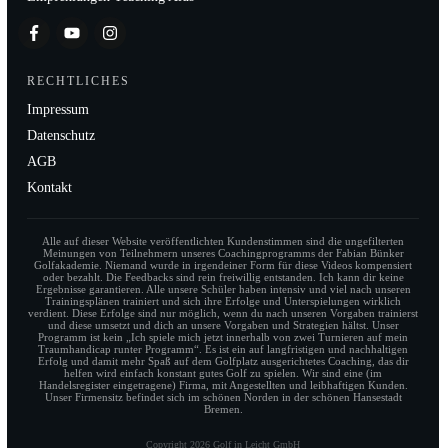
RECHTLICHES
Impressum
Datenschutz
AGB
Kontakt
Alle auf dieser Website veröffentlichten Kundenstimmen sind die ungefilterten
Meinungen von Teilnehmern unseres Coachingprogramms der Fabian Bünker
Golfakademie. Niemand wurde in irgendeiner Form für diese Videos kompensiert
oder bezahlt. Die Feedbacks sind rein freiwillig entstanden. Ich kann dir keine
Ergebnisse garantieren. Alle unsere Schüler haben intensiv und viel nach unseren
Trainingsplänen trainiert und sich ihre Erfolge und Unterspielungen wirklich
verdient. Diese Erfolge sind nur möglich, wenn du nach unseren Vorgaben trainierst
und diese umsetzt und dich an unsere Vorgaben und Strategien hältst. Unser
Programm ist kein „Ich spiele mich jetzt innerhalb von zwei Turnieren auf mein
Traumhandicap runter Programm“. Es ist ein auf langfristigen und nachhaltigen
Erfolg und damit mehr Spaß auf dem Golfplatz ausgerichtetes Coaching, das dir
helfen wird einfach konstant gutes Golf zu spielen. Wir sind eine (im
Handelsregister eingetragene) Firma, mit Angestellten und leibhaftigen Kunden.
Unser Firmensitz befindet sich im schönen Norden in der schönen Hansestadt
Bremen.
Copyright
2026
Golf in Leicht GmbH