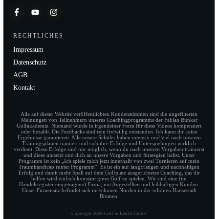
RECHTLICHES
Impressum
Datenschutz
AGB
Kontakt
Alle auf dieser Website veröffentlichten Kundenstimmen sind die ungefilterten
Meinungen von Teilnehmern unseres Coachingprogramms der Fabian Bünker
Golfakademie. Niemand wurde in irgendeiner Form für diese Videos kompensiert
oder bezahlt. Die Feedbacks sind rein freiwillig entstanden. Ich kann dir keine
Ergebnisse garantieren. Alle unsere Schüler haben intensiv und viel nach unseren
Trainingsplänen trainiert und sich ihre Erfolge und Unterspielungen wirklich
verdient. Diese Erfolge sind nur möglich, wenn du nach unseren Vorgaben trainierst
und diese umsetzt und dich an unsere Vorgaben und Strategien hältst. Unser
Programm ist kein „Ich spiele mich jetzt innerhalb von zwei Turnieren auf mein
Traumhandicap runter Programm“. Es ist ein auf langfristigen und nachhaltigen
Erfolg und damit mehr Spaß auf dem Golfplatz ausgerichtetes Coaching, das dir
helfen wird einfach konstant gutes Golf zu spielen. Wir sind eine (im
Handelsregister eingetragene) Firma, mit Angestellten und leibhaftigen Kunden.
Unser Firmensitz befindet sich im schönen Norden in der schönen Hansestadt
Bremen.
Copyright
2026
Golf in Leicht GmbH